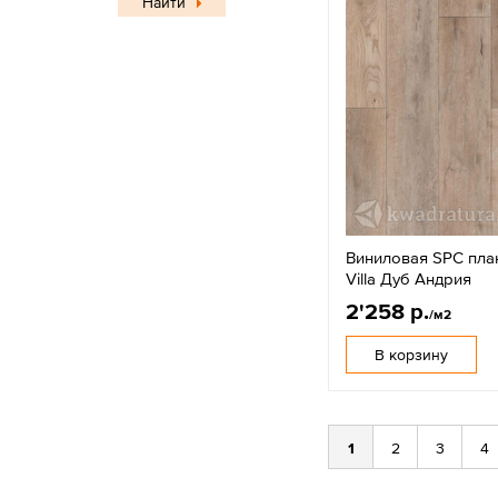
Найти
Виниловая SPC план
Villa Дуб Андрия
2'258 р.
/м2
В корзину
1
2
3
4