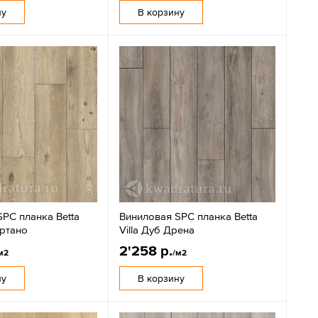
ну
В корзину
PC планка Betta
Виниловая SPC планка Betta
артано
Villa Дуб Дрена
2'258 р.
м2
/м2
ну
В корзину