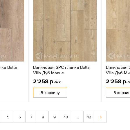
ка Betta
Виниловая SPC планка Betta
Виниловая S
Villa Дуб Малье
Villa Дуб М
2'258 р.
2'258 р.
/м2
/
В корзину
В корзи
5
6
7
8
9
10
...
12