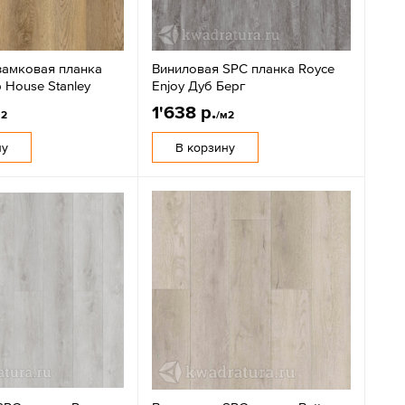
замковая планка
Виниловая SPC планка Royce
p House Stanley
Enjoy Дуб Берг
1'638 р.
м2
/м2
ну
В корзину