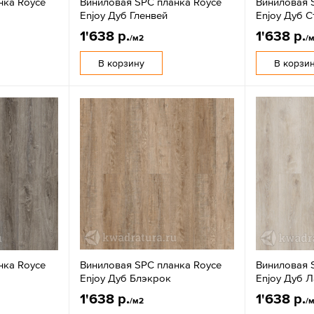
нка Royce
Виниловая SPC планка Royce
Виниловая 
Enjoy Дуб Гленвей
Enjoy Дуб С
1'638 р.
1'638 р.
/м2
/
В корзину
В корзи
нка Royce
Виниловая SPC планка Royce
Виниловая 
Enjoy Дуб Блэкрок
Enjoy Дуб 
1'638 р.
1'638 р.
/м2
/