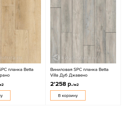
PC планка Betta
Виниловая SPC планка Betta
ирано
Villa Дуб Джавено
2'258 р.
м2
/м2
ну
В корзину