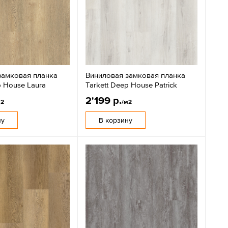
замковая планка
Виниловая замковая планка
p House Laura
Tarkett Deep House Patrick
2'199 р.
м2
/м2
ну
В корзину