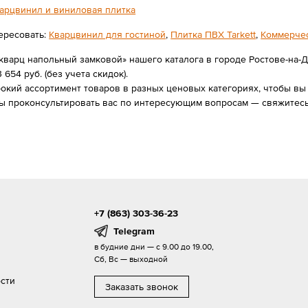
арцвинил и виниловая плитка
ересовать:
Кварцвинил для гостиной
,
Плитка ПВХ Tarkett
,
Коммерчес
кварц напольный замковой» нашего каталога в городе Ростове-на-
3 654 руб. (без учета скидок).
ий ассортимент товаров в разных ценовых категориях, чтобы вы с
ы проконсультировать вас по интересующим вопросам — свяжитесь
+7 (863) 303-36-23
Telegram
в будние дни — с 9.00 до 19.00,
Сб, Вс — выходной
сти
Заказать звонок