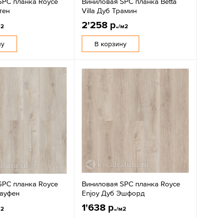
SPC планка Royce
Виниловая SPC планка Betta
тен
Villa Дуб Трамин
2'258 р.
м2
/м2
ну
В корзину
SPC планка Royce
Виниловая SPC планка Royce
Лауфен
Enjoy Дуб Эшфорд
1'638 р.
м2
/м2