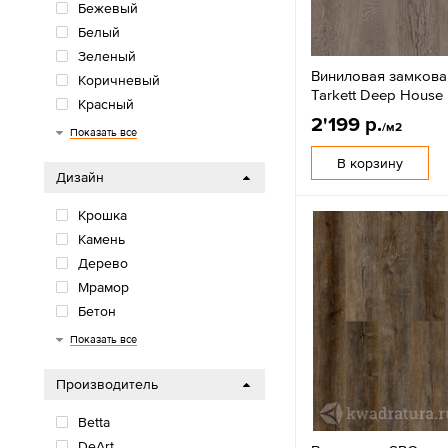
Бежевый
Белый
Зеленый
Виниловая замкова
Коричневый
Tarkett Deep House
Красный
2'199 р.
/м2
Многоцветный
Оранжевый/желтый
Розовый/фиолетовый
Серый
Синий/голубой
Черный
Показать все
В корзину
Дизайн
Крошка
Камень
Дерево
Мрамор
Бетон
Елочка
Показать все
Производитель
Betta
DeArt