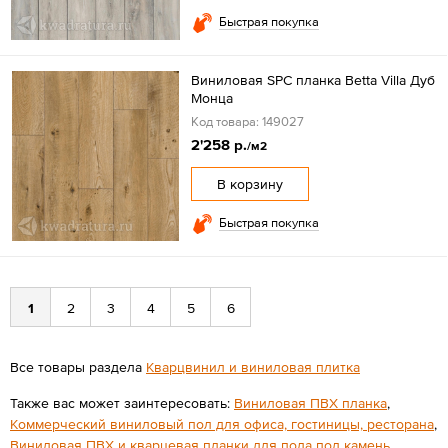
Быстрая покупка
Виниловая SPC планка Betta Villa Дуб
Монца
Код товара: 149027
2'258 р.
/м2
В корзину
Быстрая покупка
1
2
3
4
5
6
Все товары раздела
Кварцвинил и виниловая плитка
Также вас может заинтересовать:
Виниловая ПВХ планка
,
Коммерческий виниловый пол для офиса, гостиницы, ресторана
,
Виниловая ПВХ и кварцевая планки для пола под камень
.