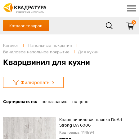
Ростов-на-Дону
Скидки
Контакты
ОТДЕЛОЧНЫЕ МАТЕРИАЛЫ
Доставка и оплата
0
Каталог товаров
+7 (863) 303-36-23
Готовые решения
Акции
в будние дни — с 9.00 до 19.00,
Сб, Вс — выходной
Каталог
|
Напольные покрытия
|
Отзывы
Виниловое напольное покрытие
|
Для кухни
ЗАКАЗАТЬ ЗВОНОК
Кварцвинил для кухни
Вход
/
Регистрация
Фильтровать
Сортировать по:
по названию
по цене
Кварц-виниловая планка DeArt
Strong DA 6006
Код товара: 144594