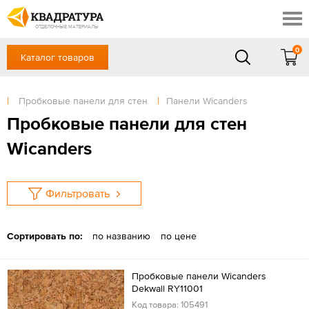
Ростов-на-Дону
Скидки
Контакты
ОТДЕЛОЧНЫЕ МАТЕРИАЛЫ
Доставка и оплата
0
Каталог товаров
+7 (863) 303-36-23
Готовые решения
Акции
в будние дни — с 9.00 до 19.00,
Сб, Вс — выходной
|
Пробковые панели для стен
|
Панели Wicanders
Отзывы
ЗАКАЗАТЬ ЗВОНОК
Пробковые панели для стен
Вход
/
Регистрация
Wicanders
Фильтровать
Сортировать по:
по названию
по цене
Пробковые панели Wicanders
Dekwall RY11001
Код товара: 105491