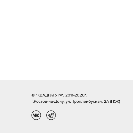
© "КВАДРАТУРА", 2011-2026г.
г.Ростов-на-Дону,
ул. Троллейбусная, 2А (ПЭК)
vk
tg