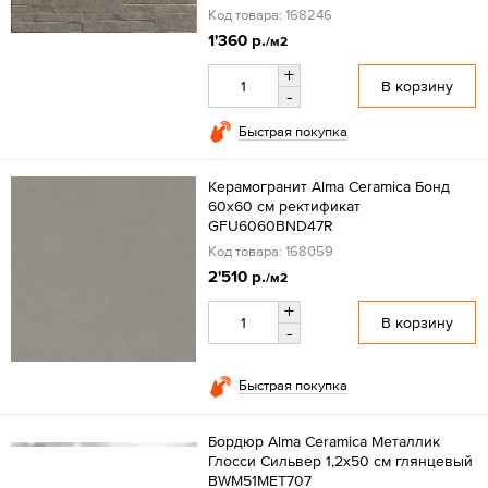
Код товара: 168246
1'360 р.
/м2
+
В корзину
-
Быстрая покупка
Керамогранит Alma Ceramica Бонд
60x60 см ректификат
GFU6060BND47R
Код товара: 168059
2'510 р.
/м2
+
В корзину
-
Быстрая покупка
Бордюр Alma Ceramica Металлик
Глосси Сильвер 1,2x50 см глянцевый
BWM51MET707