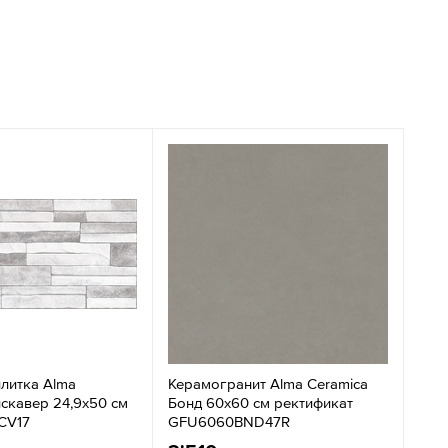
плитка Alma
Керамогранит Alma Ceramica
скавер 24,9x50 см
Бонд 60x60 см ректификат
CV17
GFU6060BND47R