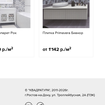
апарет Рок
Плитка Primavera Бианор
2
2
0 р./м
от 1'142 р./м
© "КВАДРАТУРА", 2011-2026г.
г.Ростов-на-Дону,
ул. Троллейбусная, 2А (ПЭК)