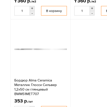
1'360 р.
1'360 р.
/м2
/м2
+
+
В корзину
-
-
Бордюр Alma Ceramica
Металлик Глосси Сильвер
1,2x50 см глянцевый
BWM51MET707
353 р.
/шт