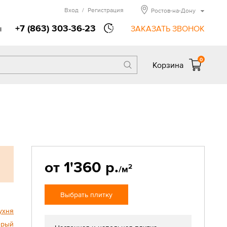
Вход
/
Регистрация
Ростов-на-Дону
+7 (863) 303-36-23
ы
ЗАКАЗАТЬ ЗВОНОК
0
Корзина
от 1'360 р.
2
/м
Выбрать плитку
ухня
ерый