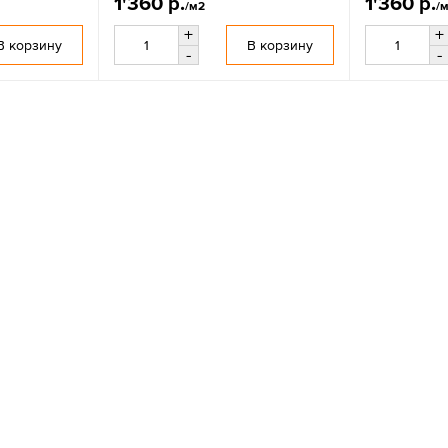
1'360 р.
1'360 р.
/м2
/
+
+
В корзину
В корзину
-
-