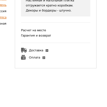
Настенная и напольная плитка
мень
отгружается кратно коробкам.
Декоры и бордюры - штучно.
ссия
mica
урная
Расчет на месте
Гарантия и возврат
Доставка
Оплата