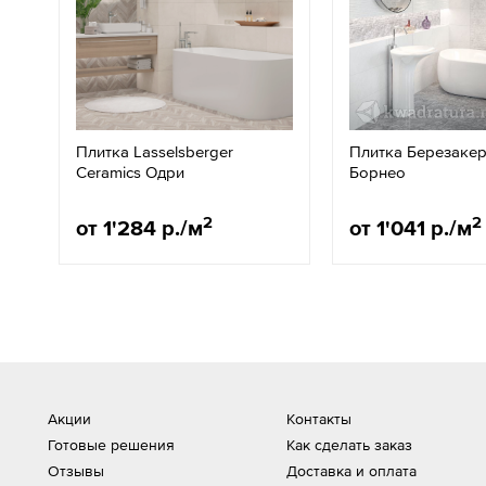
Плитка Lasselsberger
Плитка Березаке
Ceramics Одри
Борнео
2
2
от 1'284 р./м
от 1'041 р./м
Акции
Контакты
Готовые решения
Как сделать заказ
Отзывы
Доставка и оплата