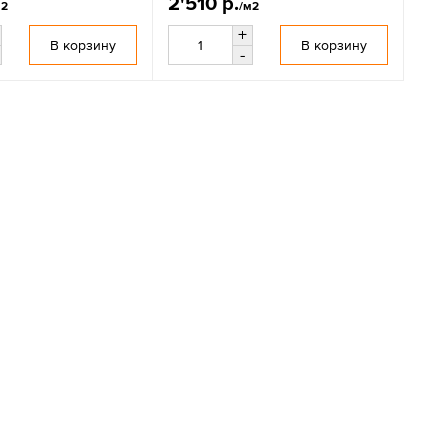
2'510 р.
м2
/м2
+
В корзину
В корзину
-