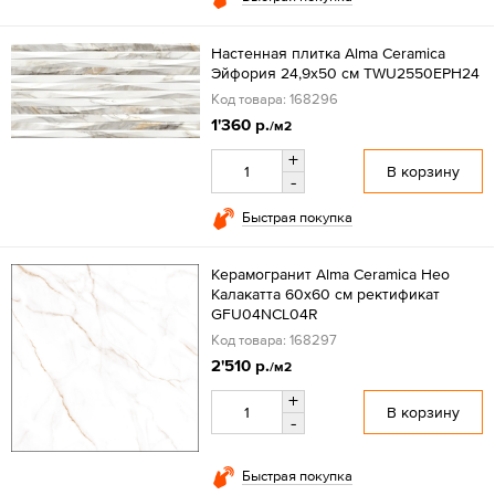
Настенная плитка Alma Ceramica
Эйфория 24,9x50 см TWU2550EPH24
Код товара: 168296
1'360 р.
/м2
+
В корзину
-
Быстрая покупка
Керамогранит Alma Ceramica Нео
Калакатта 60x60 см ректификат
GFU04NCL04R
Код товара: 168297
2'510 р.
/м2
+
В корзину
-
Быстрая покупка