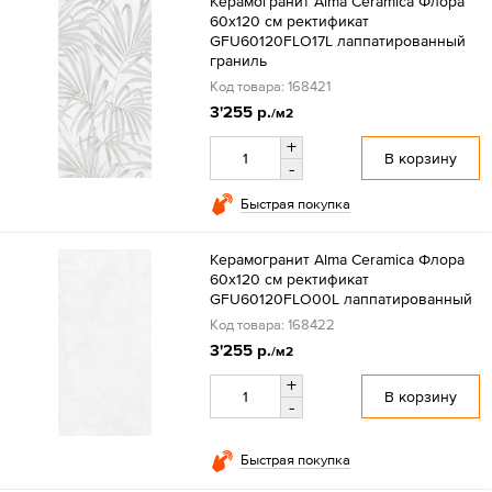
Керамогранит Alma Ceramica Флора
60x120 см ректификат
GFU60120FLO17L лаппатированный
граниль
Код товара: 168421
3'255 р.
/м2
+
В корзину
-
Быстрая покупка
Керамогранит Alma Ceramica Флора
60x120 см ректификат
GFU60120FLO00L лаппатированный
Код товара: 168422
3'255 р.
/м2
+
В корзину
-
Быстрая покупка