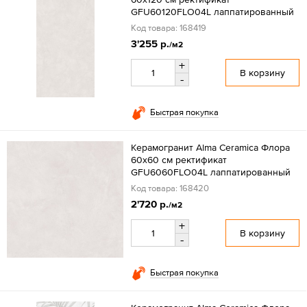
GFU60120FLO04L лаппатированный
Код товара: 168419
3'255 р.
/м2
+
В корзину
-
Быстрая покупка
Керамогранит Alma Ceramica Флора
60x60 см ректификат
GFU6060FLO04L лаппатированный
Код товара: 168420
2'720 р.
/м2
+
В корзину
-
Быстрая покупка