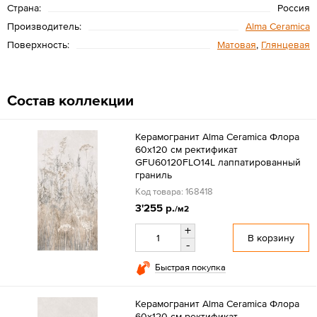
Страна:
Россия
Производитель:
Alma Ceramica
Поверхность:
Матовая
,
Глянцевая
Состав коллекции
Керамогранит Alma Ceramica Флора
60x120 см ректификат
GFU60120FLO14L лаппатированный
граниль
Код товара: 168418
3'255 р.
/м2
+
В корзину
-
Быстрая покупка
Керамогранит Alma Ceramica Флора
60x120 см ректификат