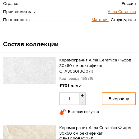
Страна:
Россия
Производитель:
Alma Ceramica
Поверхность:
Матовая
, Структурная
Состав коллекции
Керамогранит Alma Ceramica Фьорд
30x60 см ректификат
GFA3060FJO07R
Код товара: 168316
1'701 р.
/м2
+
В корзину
-
Быстрая покупка
Керамогранит Alma Ceramica Фьорд
30x60 см ректификат
GFA3060FJO04R