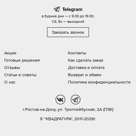
Telegram
в будние дни — с 9.00 до 19.00,
Сб, Вс — выходной
Заказать звонок
Акции
Контакты
Готовые решения
Как сделать заказ
Отзывы
Доставка и оплата
Статьи и советы
Возврат и обмен
О нас
Политика конфиденциальности
vk
tg
г.Ростов-на-Дону,
ул. Троллейбусная, 2А (ПЭК)
© "КВАДРАТУРА", 2011-2026г.