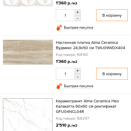
1'360 р.
/м2
+
В корзину
-
Быстрая покупка
Настенная плитка Alma Ceramica
Вудмикс 24,9x50 см TWU09WDX404
Код товара: 168143
1'360 р.
/м2
+
В корзину
-
Быстрая покупка
Керамогранит Alma Ceramica Нео
Калакатта 60x60 см ректификат
GFU04NCL04R
Код товара: 168297
2'510 р.
/м2