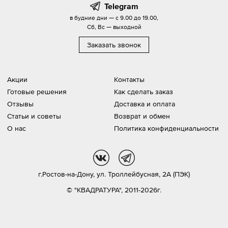
Telegram
в будние дни — с 9.00 до 19.00,
Сб, Вс — выходной
Заказать звонок
Акции
Контакты
Готовые решения
Как сделать заказ
Отзывы
Доставка и оплата
Статьи и советы
Возврат и обмен
О нас
Политика конфиденциальности
vk
tg
г.Ростов-на-Дону,
ул. Троллейбусная, 2А (ПЭК)
© "КВАДРАТУРА", 2011-2026г.