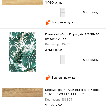
1'460 р.
/м2
+
В корзину
-
Быстрая покупка
Панно AltaCera Парадайс S/3 75x50
см SW9PAR55
Код товара: 167011
2'431 р.
/шт
+
В корзину
-
Быстрая покупка
Керамогранит AltaCera Шале Бронз
15,1x60,2 см GP1560CHL31
Код товара: 166894
1'355 р.
/м2