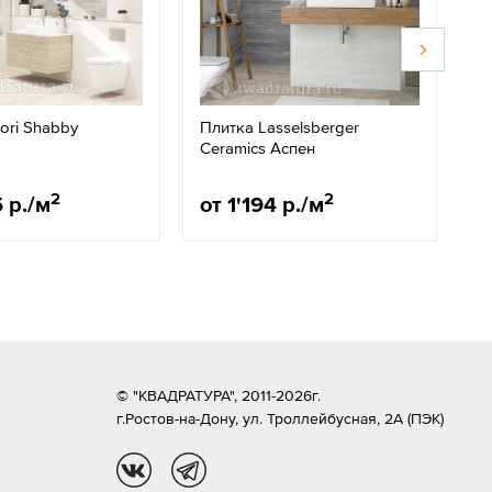
ori Shabby
Плитка Lasselsberger
П
Ceramics Аспен
2
2
5 р./м
от 1'194 р./м
о
© "КВАДРАТУРА", 2011-2026г.
г.Ростов-на-Дону,
ул. Троллейбусная, 2А (ПЭК)