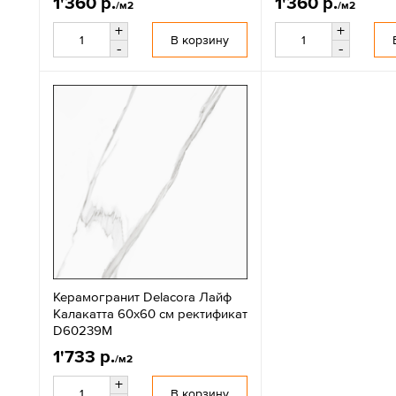
1'360 р.
1'360 р.
/м2
/м2
+
+
В корзину
-
-
Керамогранит Delacora Лайф
Калакатта 60x60 см ректификат
D60239M
1'733 р.
/м2
+
В корзину