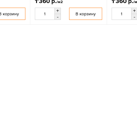
1'360 р.
1'360 р.
/м2
/
+
+
В корзину
В корзину
-
-