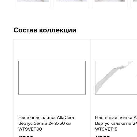
Состав коллекции
Настенная плитка AltaCera
Настенная плитка A
Вертус белый 24,9x50 см
Вертус Калакатта 2
WT9VET00
WT9VET15