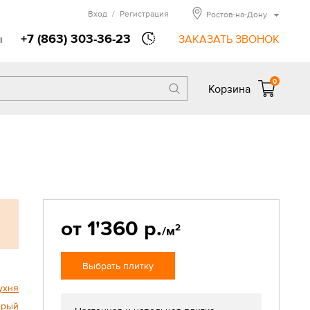
Вход
/
Регистрация
Ростов-на-Дону
+7 (863) 303-36-23
ы
ЗАКАЗАТЬ ЗВОНОК
0
Корзина
от 1'360 р.
2
/м
Выбрать плитку
ухня
ерый