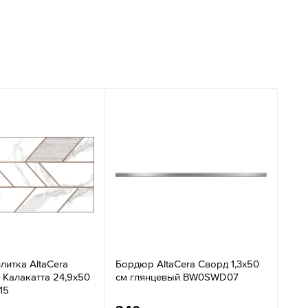
литка AltaCera
Бордюр AltaCera Сворд 1,3x50
 Калакатта 24,9x50
см глянцевый BW0SWD07
15