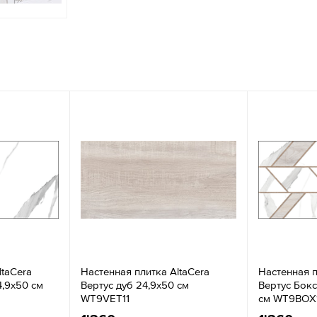
ltaCera
Настенная плитка AltaCera
Настенная п
4,9x50 см
Вертус дуб 24,9x50 см
Вертус Бокс
WT9VET11
см WT9BOX