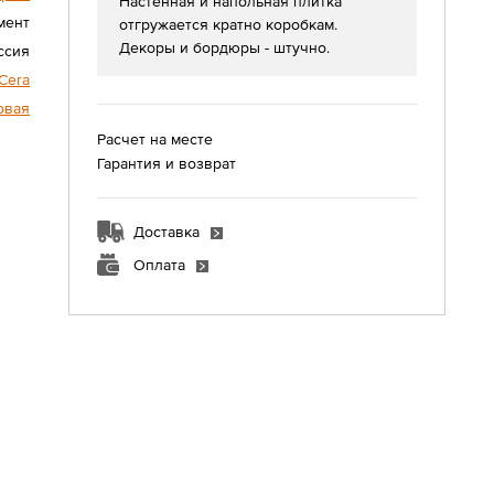
Настенная и напольная плитка
мент
отгружается кратно коробкам.
Декоры и бордюры - штучно.
ссия
aCera
овая
Расчет на месте
Гарантия и возврат
Доставка
Оплата