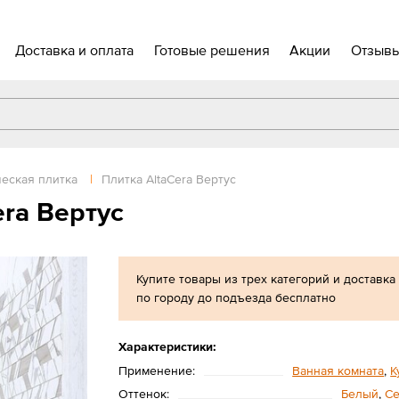
Доставка и оплата
Готовые решения
Акции
Отзыв
еская плитка
|
Плитка AltaCera Вертус
ra Вертус
Купите товары из трех категорий и доставка
по городу до подъезда бесплатно
Характеристики:
Применение:
Ванная комната
,
К
Оттенок:
Белый
,
С