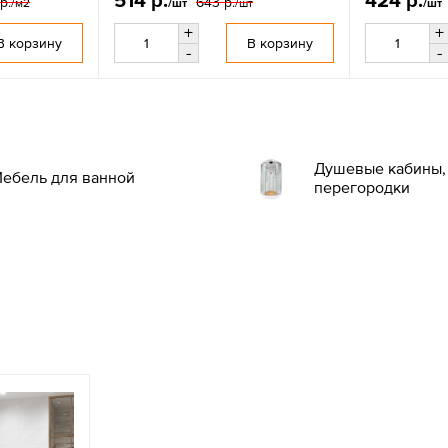
514 р.
424 р.
р.
643 р.
/м2
/шт
/шт
/шт
+
+
В корзину
В корзину
-
-
Душевые кабины, 
ебель для ванной
перегородки