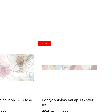
Акция
a Канары D1 30x60
Бордюр Axima Канары G 5x60
см