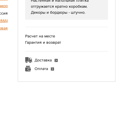
Настенная и напольная плитка
амор
отгружается кратно коробкам.
Декоры и бордюры - штучно.
ссия
IMA)
овая
Расчет на месте
Гарантия и возврат
Доставка
Оплата