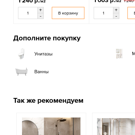
1'003 р.
1'240 р.
1'240 
/м2
/м2
+
+
В корзину
-
-
Дополните покупку
М
Унитазы
Ванны
Так же рекомендуем