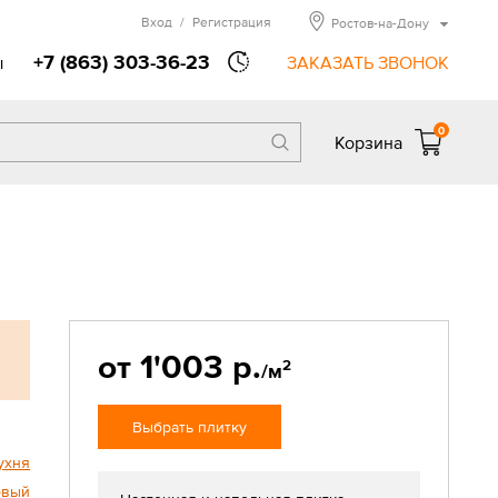
Вход
/
Регистрация
Ростов-на-Дону
+7 (863) 303-36-23
ы
ЗАКАЗАТЬ ЗВОНОК
0
Корзина
от 1'003 р.
2
/м
Выбрать плитку
ухня
овый