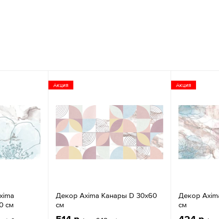
Акция
Акция
xima
Декор Axima Канары D 30x60
Декор Axim
0 см
см
см