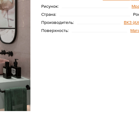
Рисунок:
Мр
Страна:
Ро
Производитель:
ВКЗ (AX
Поверхность:
Мат