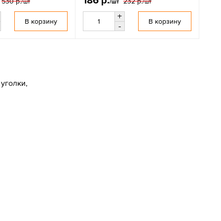
186 р.
530 р.
232 р.
/шт
/шт
/шт
+
В корзину
В корзину
-
уголки,