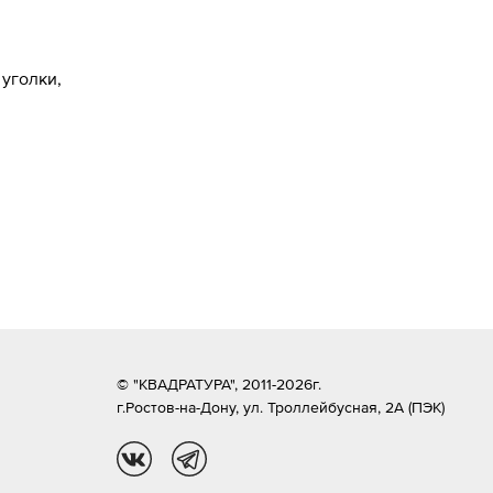
уголки,
© "КВАДРАТУРА", 2011-2026г.
г.Ростов-на-Дону,
ул. Троллейбусная, 2А (ПЭК)
vk
tg