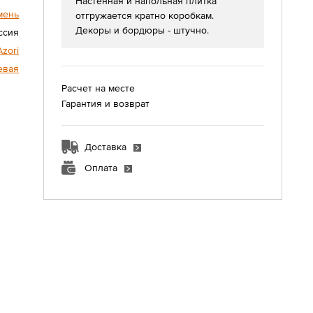
Настенная и напольная плитка
мень
отгружается кратно коробкам.
Декоры и бордюры - штучно.
ссия
Azori
евая
Расчет на месте
Гарантия и возврат
Доставка
Оплата