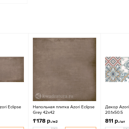
ori Eclipse
Напольная плитка Azori Eclipse
Декор Azori
Grey 42x42
20.1x50.5
1'178 р.
811 р.
/м2
/шт