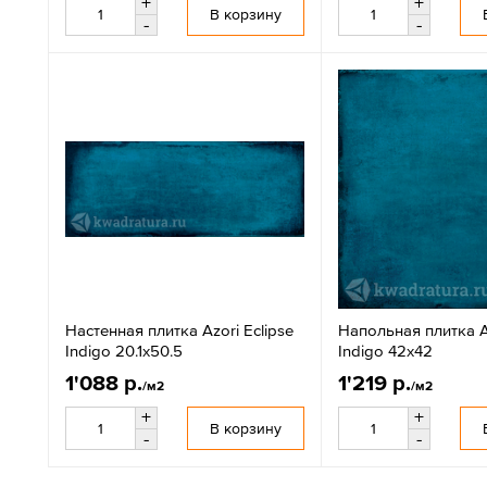
+
+
В корзину
-
-
Настенная плитка Azori Eclipse
Напольная плитка Az
Indigo 20.1x50.5
Indigo 42x42
1'088 р.
1'219 р.
/м2
/м2
+
+
В корзину
-
-