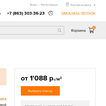
Вход
/
Регистрация
Ростов-на-Дону
+7 (863) 303-36-23
ы
ЗАКАЗАТЬ ЗВОНОК
0
Корзина
от 1'088 р.
2
/м
Выбрать плитку
ната
евый