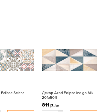
 Eclipse Selena
Декор Azori Eclipse Indigo Mix
20.1x50.5
811 р.
/шт