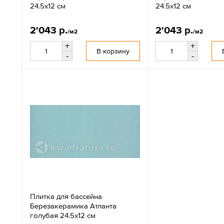
24.5х12 см
24.5х12 см
2'043 р.
2'043 р.
/м2
/м2
+
+
В корзину
-
-
Плитка для бассейна
Березакерамика Атланта
голубая 24.5х12 см