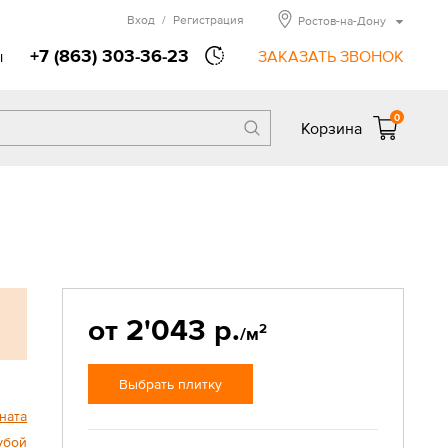
Вход
/
Регистрация
Ростов-на-Дону
+7 (863) 303-36-23
ы
ЗАКАЗАТЬ ЗВОНОК
0
Корзина
от 2'043 р.
2
/м
Выбрать плитку
ната
убой