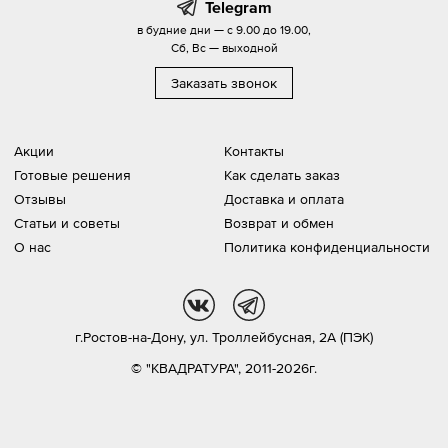
Telegram
в будние дни — с 9.00 до 19.00,
Сб, Вс — выходной
Заказать звонок
Акции
Контакты
Готовые решения
Как сделать заказ
Отзывы
Доставка и оплата
Статьи и советы
Возврат и обмен
О нас
Политика конфиденциальности
vk
tg
г.Ростов-на-Дону,
ул. Троллейбусная, 2А (ПЭК)
© "КВАДРАТУРА", 2011-2026г.