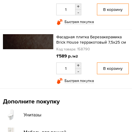
+
В корзину
-
Быстрая покупка
Фасадная плитка Березакерамика
Brick House терракотовый 7,5х25 см
Код товара: 158790
1'589 р.
/м2
+
В корзину
-
Быстрая покупка
Дополните покупку
Унитазы
Мебель для ванной