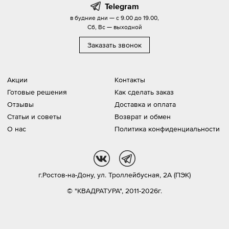
Telegram
в будние дни — с 9.00 до 19.00,
Сб, Вс — выходной
Заказать звонок
Акции
Контакты
Готовые решения
Как сделать заказ
Отзывы
Доставка и оплата
Статьи и советы
Возврат и обмен
О нас
Политика конфиденциальности
vk
tg
г.Ростов-на-Дону,
ул. Троллейбусная, 2А (ПЭК)
© "КВАДРАТУРА", 2011-2026г.