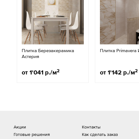
Плитка Березакерамика
Плитка Primavera
Астерия
2
2
от 1'041 р./м
от 1'142 р./м
Акции
Контакты
Готовые решения
Как сделать заказ