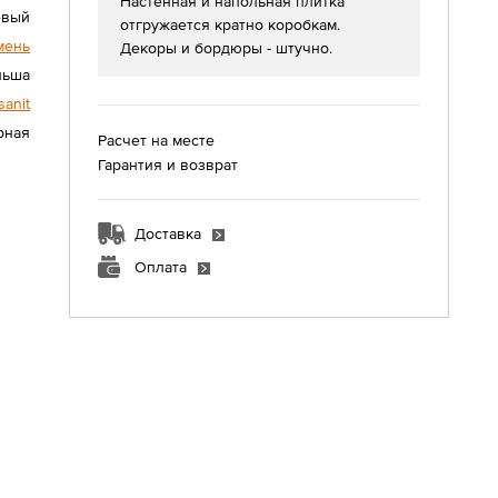
Настенная и напольная плитка
евый
отгружается кратно коробкам.
мень
Декоры и бордюры - штучно.
льша
sanit
урная
Расчет на месте
Гарантия и возврат
Доставка
Оплата