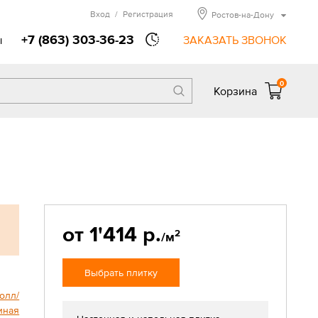
Вход
/
Регистрация
Ростов-на-Дону
+7 (863) 303-36-23
ы
ЗАКАЗАТЬ ЗВОНОК
0
Корзина
от 1'414 р.
2
/м
Выбрать плитку
олл/
иная