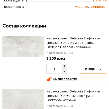
Производитель:
Delacora
Поверхность:
Матовая
,
Глянцевая
Состав коллекции
Керамогранит Delacora Инфинити
светлый 60x120 см ректификат
D120255L лаппатированный
Код товара: 167122
3'255 р.
/м2
+
В корзину
-
Быстрая покупка
Керамогранит Delacora Инфинити
светлый 60x60 см ректификат
D60255M матовый
Код товара: 167123