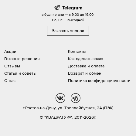
Telegram
в будние дни — с 9.00 до 19.00,
Сб, Вс — выходной
Заказать звонок
Акции
Контакты
Готовые решения
Как сделать заказ
Отзывы
Доставка и оплата
Статьи и советы
Возврат и обмен
О нас
Политика конфиденциальности
vk
tg
г.Ростов-на-Дону,
ул. Троллейбусная, 2А (ПЭК)
© "КВАДРАТУРА", 2011-2026г.