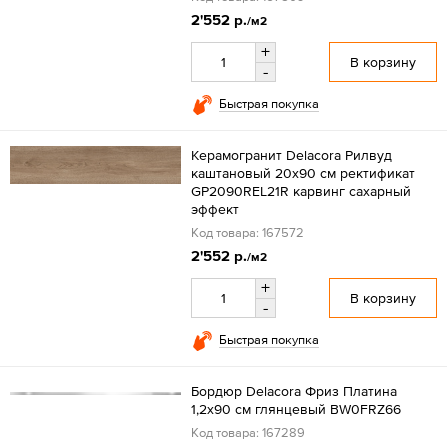
2'552 р.
/м2
+
В корзину
-
Быстрая покупка
Керамогранит Delacora Рилвуд
каштановый 20x90 см ректификат
GP2090REL21R карвинг сахарный
эффект
Код товара: 167572
2'552 р.
/м2
+
В корзину
-
Быстрая покупка
Бордюр Delacora Фриз Платина
1,2x90 см глянцевый BW0FRZ66
Код товара: 167289