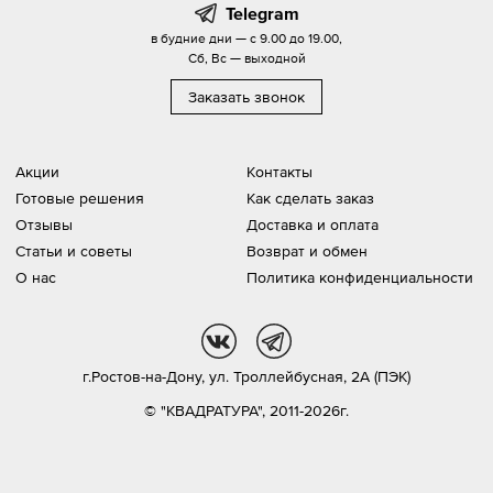
Telegram
в будние дни — с 9.00 до 19.00,
Сб, Вс — выходной
Заказать звонок
Акции
Контакты
Готовые решения
Как сделать заказ
Отзывы
Доставка и оплата
Статьи и советы
Возврат и обмен
О нас
Политика конфиденциальности
vk
tg
г.Ростов-на-Дону,
ул. Троллейбусная, 2А (ПЭК)
© "КВАДРАТУРА", 2011-2026г.