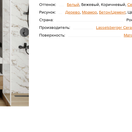
Оттенок:
Белый
, Бежевый, Коричневый,
С
Рисунок:
Дерево
,
Мрамор
,
Бетон/Цемент
, Ц
Страна:
Ро
Производитель:
Lasselsberger Cer
Поверхность:
Мат