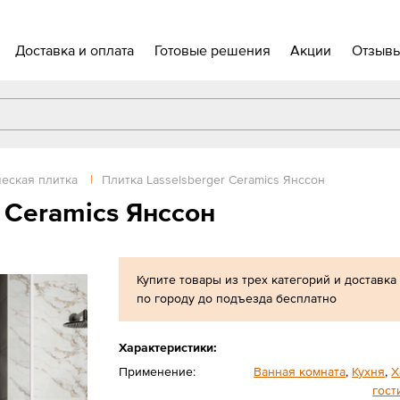
Доставка и оплата
Готовые решения
Акции
Отзыв
еская плитка
|
Плитка Lasselsberger Ceramics Янссон
 Ceramics Янссон
Купите товары из трех категорий и доставка
по городу до подъезда бесплатно
Характеристики:
Применение:
Ванная комната
,
Кухня
,
Х
гост