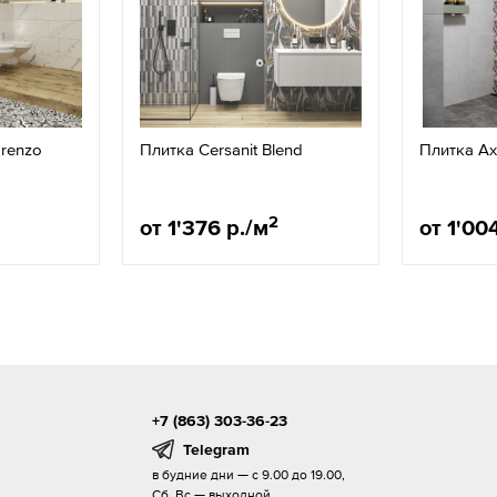
orenzo
Плитка Cersanit Blend
Плитка A
2
от 1'376 р./м
от 1'00
+7 (863) 303-36-23
Telegram
в будние дни — с 9.00 до 19.00,
Сб, Вс — выходной