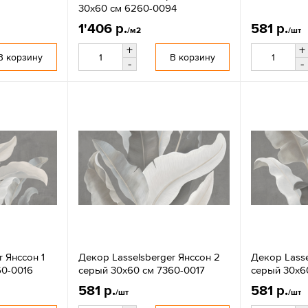
30x60 см 6260-0094
1'406 р.
581 р.
/м2
/шт
+
+
В корзину
В корзину
-
-
r Янссон 1
Декор Lasselsberger Янссон 2
Декор Lasse
60-0016
серый 30x60 см 7360-0017
серый 30x6
581 р.
581 р.
/шт
/шт