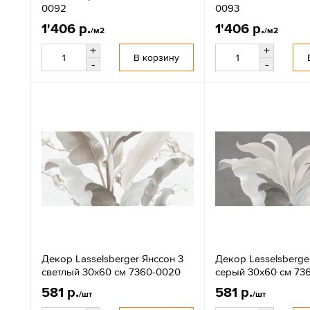
0092
0093
1'406 р.
1'406 р.
/м2
/м2
+
+
В корзину
-
-
Декор Lasselsberger Янссон 3
Декор Lasselsberge
светлый 30x60 см 7360-0020
серый 30x60 см 73
581 р.
581 р.
/шт
/шт