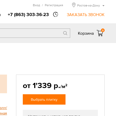
Вход
/
Регистрация
Ростов-на-Дону
+7 (863) 303-36-23
ы
ЗАКАЗАТЬ ЗВОНОК
0
Корзина
от 1'339 р.
2
/м
Выбрать плитку
олл/
иная