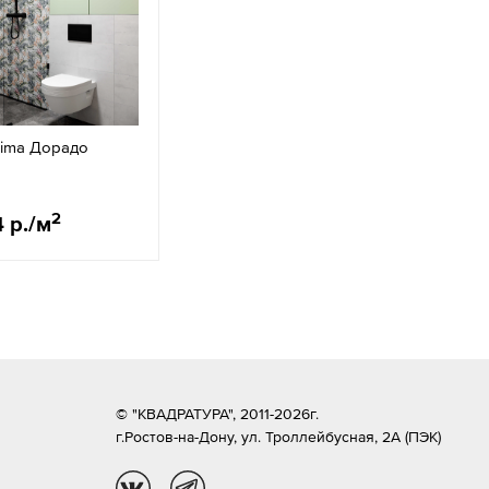
xima Дорадо
2
4 р./м
© "КВАДРАТУРА", 2011-2026г.
г.Ростов-на-Дону,
ул. Троллейбусная, 2А (ПЭК)