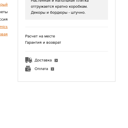
Настенная и напольная плитка
ерый
отгружается кратно коробкам.
веты
Декоры и бордюры - штучно.
ссия
amics
овая
Расчет на месте
Гарантия и возврат
Доставка
Оплата