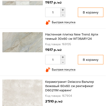
1'617 р.
/м2
+
В корзину
-
Быстрая покупка
Настенная плитка New Trend Арти
темный 30x60 см WT36ARY24
Код товара: 169135
1'617 р.
/м2
+
В корзину
-
Быстрая покупка
Керамогранит Delacora Вальтер
бежевый 60x60 см ректификат
D60211M карвинг
Код товара: 167904
2'510 р.
/м2