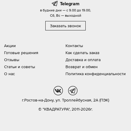
Telegram
в будние дни — с 9.00 до 19.00,
Сб, Вс — выходной
Заказать звонок
Акции
Контакты
Готовые решения
Как сделать заказ
Отзывы
Доставка и оплата
Статьи и советы
Возврат и обмен
О нас
Политика конфиденциальности
vk
tg
г.Ростов-на-Дону,
ул. Троллейбусная, 2А (ПЭК)
© "КВАДРАТУРА", 2011-2026г.