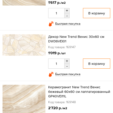
1'617 р.
/м2
+
В корзину
-
Быстрая покупка
Декор New Trend Венис 30x60 см
DW36VEI01
Код товара: 169147
1'019 р.
/шт
+
В корзину
-
Быстрая покупка
Керамогранит New Trend Венис
бежевый 60x60 см лаппатированный
GP40VEI11L
Код товара: 169148
2'720 р.
/м2