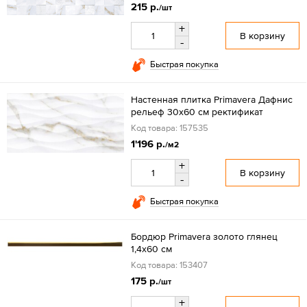
215 р.
/шт
+
В корзину
-
Быстрая покупка
Настенная плитка Primavera Дафнис
рельеф 30x60 см ректификат
Код товара: 157535
1'196 р.
/м2
+
В корзину
-
Быстрая покупка
Бордюр Primavera золото глянец
1,4х60 см
Код товара: 153407
175 р.
/шт
+