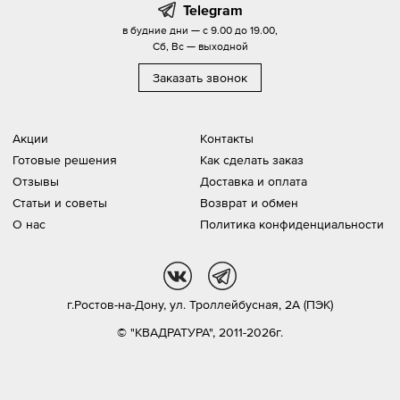
Telegram
в будние дни — с 9.00 до 19.00,
Сб, Вс — выходной
Заказать звонок
Акции
Контакты
Готовые решения
Как сделать заказ
Отзывы
Доставка и оплата
Статьи и советы
Возврат и обмен
О нас
Политика конфиденциальности
vk
tg
г.Ростов-на-Дону,
ул. Троллейбусная, 2А (ПЭК)
© "КВАДРАТУРА", 2011-2026г.