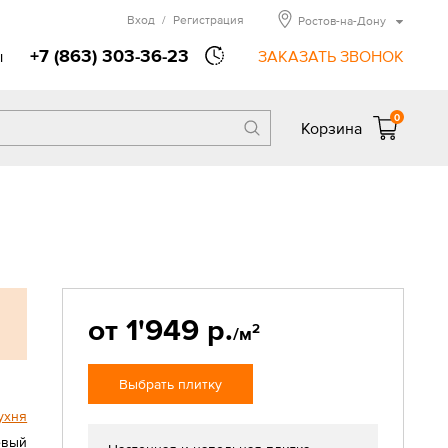
Вход
/
Регистрация
Ростов-на-Дону
+7 (863) 303-36-23
ы
ЗАКАЗАТЬ ЗВОНОК
0
Корзина
от 1'949 р.
2
/м
Выбрать плитку
ухня
евый