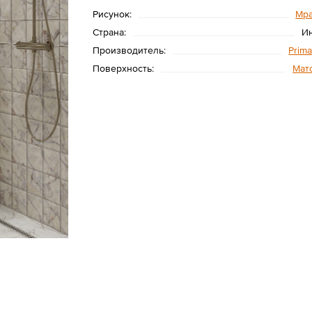
Рисунок:
Мр
Страна:
И
Производитель:
Prim
Поверхность:
Мат