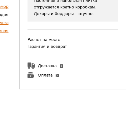
Настенная и напольная плитка
амор
отгружается кратно коробкам.
Декоры и бордюры - штучно.
ндия
avera
овая
Расчет на месте
Гарантия и возврат
Доставка
Оплата