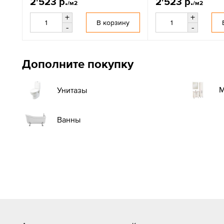
2'523 р.
2'523 р.
/м2
/м2
+
+
В корзину
-
-
Дополните покупку
М
Унитазы
Ванны