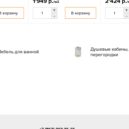
1'949 р.
2'424 р.
/м2
/
+
+
В корзину
В корзину
-
-
Душевые кабины, 
ебель для ванной
перегородки