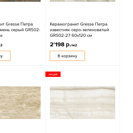
ит Gresse Петра
Керамогранит Gresse Петра
амень серый GRS02-
известняк серо-зеленоватый
см
GRS02-27 60х120 см
2'198 р.
м2
/м2
ну
В корзину
Акция