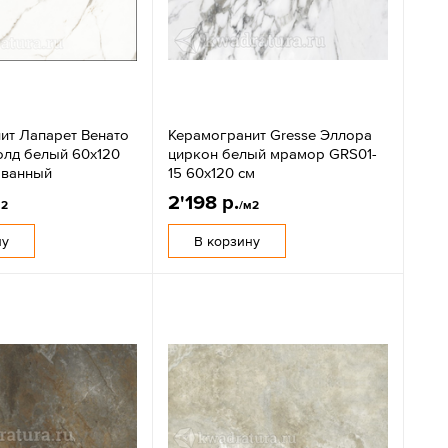
ит Лапарет Венато
Керамогранит Gresse Эллора
олд белый 60x120
циркон белый мрамор GRS01-
ованный
15 60х120 см
2'198 р.
м2
/м2
ну
В корзину