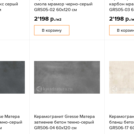
кс серый
смола мрамор черно-серый
карбон мра
м
GRS05-02 60х120 см
GRS05-03 6
2'198 р.
2'198 р.
/м2
/
В корзину
В корзи
se Матера
Керамогранит Gresse Матера
Керамогран
емно-серый
затмение бетон темно-серый
бланш бето
м
GRS06-04 60х120 см
GRS06-17 6