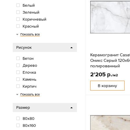
Белый
Зеленый
Коричневый
Красный
Многоцветный
Оранжевый/желтый
Розовый/фиолетовый
Серый
Синий/голубой
Черный
Показать все
Рисунок
Керамогранит Casat
Бетон
Оникс Серый 120х6
Дерево
полированный
Елочка
2'205 р.
/м2
Камень
В корзину
Кирпич
Моноколор
Мрамор
Обои
Орнамент
Паркет
Терраццо
Травертин
Цветы
Цемент
Показать все
Размер
80х80
80x160