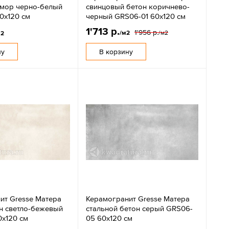
мор черно-белый
свинцовый бетон коричнево-
0х120 см
черный GRS06-01 60х120 см
1'713 р.
1'956 р.
/м2
/м2
м2
ну
В корзину
ит Gresse Матера
Керамогранит Gresse Матера
н светло-бежевый
стальной бетон серый GRS06-
0х120 см
05 60х120 см