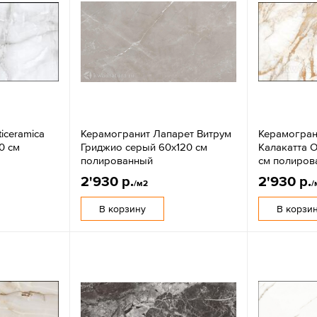
iceramica
Керамогранит Лапарет Витрум
Керамогран
0 см
Гриджио серый 60x120 см
Калакатта 
полированный
см полиров
2'930 р.
2'930 р.
/м2
/
В корзину
В корзи