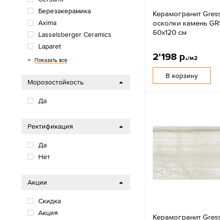
Березакерамика
Керамогранит Gres
осколки камень GR
Axima
60х120 см
Lasselsberger Ceramics
Laparet
2'198 р.
Gresse
Грани Таганая
Sotgres
Пиастрелла
Casaticeramica
Gracia Ceramica
Primavera
Azario
Ceradim
Artkera
Delacora
Alma Ceramica
MG Ceramic
New Trend
LCM
Global Tile
Arcadia Ceramica
/м2
Показать все
В корзину
Морозостойкость
Да
Ректификация
Да
Нет
Акции
Скидка
Акция
Керамогранит Gres