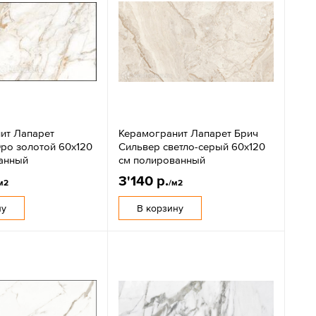
ит Лапарет
Керамогранит Лапарет Брич
Оро золотой 60x120
Сильвер светло-серый 60x120
анный
см полированный
3'140 р.
м2
/м2
ну
В корзину