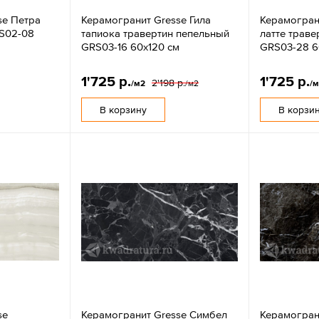
se Петра
Керамогранит Gresse Гила
Керамогран
S02-08
тапиока травертин пепельный
латте трав
GRS03-16 60х120 см
GRS03-28 6
1'725 р.
1'725 р.
2'198 р.
/м2
/м2
/
В корзину
В корзи
se
Керамогранит Gresse Симбел
Керамогран