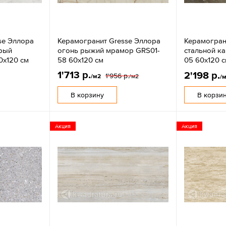
se Эллора
Керамогранит Gresse Эллора
Керамогран
ерый
огонь рыжий мрамор GRS01-
стальной к
0х120 см
58 60х120 см
05 60х120 
1'713 р.
2'198 р.
1'956 р.
/м2
/м2
/
В корзину
В корзи
Акция
Акция