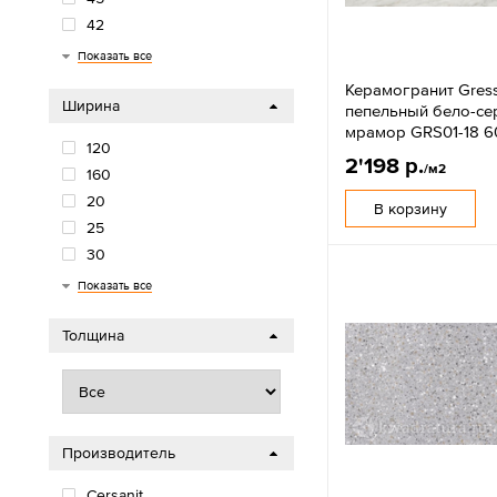
42
40
33
30
22
20
18
15
12
100
Показать все
Керамогранит Gres
Ширина
пепельный бело-с
мрамор GRS01-18 6
120
2'198 р.
/м2
160
20
В корзину
25
30
33
40
42
45
50
60
80
90
Показать все
Толщина
Производитель
Cersanit