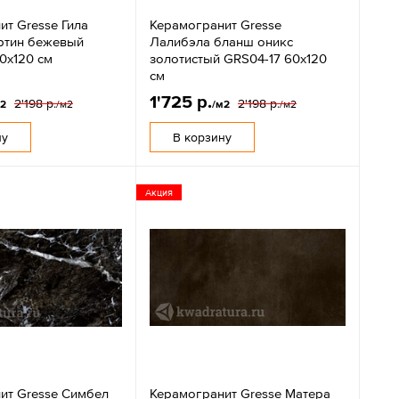
ит Gresse Гила
Керамогранит Gresse
ертин бежевый
Лалибэла бланш оникс
0х120 см
золотистый GRS04-17 60х120
см
1'725 р.
2'198 р.
2'198 р.
м2
/м2
/м2
/м2
ну
В корзину
Акция
ит Gresse Симбел
Керамогранит Gresse Матера