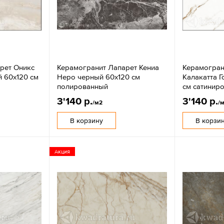
рет Оникс
Керамогранит Лапарет Кениа
Керамогран
й 60x120 см
Неро черный 60x120 см
Калакатта Г
полированный
см сатинир
3'140 р.
3'140 р.
/м2
/
В корзину
В корзи
Акция