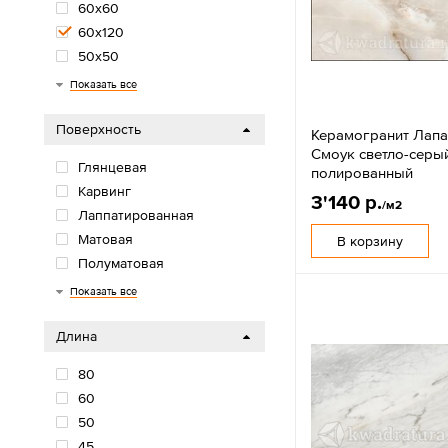
60х60
60х120
50х50
50x100
45х45
45x90
42х42
40х40
40x120
33х33
33x32
32x32
32x30
30х90
30х30
30x60
22х90
20х90
20х60
20х40
20х20
20х120
20x80
19x120
18х60
15х60
15x90
150x75
12x25
12,5х50
10х40
Показать все
Поверхность
Керамогранит Лапа
Смоук светло-серы
Глянцевая
полированный
Карвинг
3'140 р.
/м2
Лаппатированная
Матовая
В корзину
Полуматовая
Сахарная
Структурная
Показать все
Длина
80
60
50
45