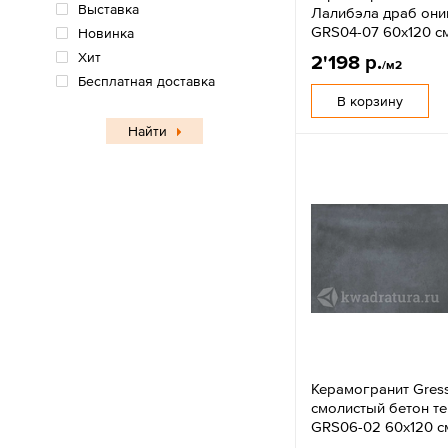
Выставка
Лалибэла драб они
GRS04-07 60х120 с
Новинка
Хит
2'198 р.
/м2
Бесплатная доставка
В корзину
Найти
Керамогранит Gres
смолистый бетон т
GRS06-02 60х120 с