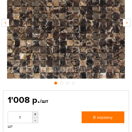
1'008 р.
/шт
+
В корзину
-
шт