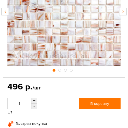
496 р.
/шт
+
В корзину
-
шт
Быстрая покупка