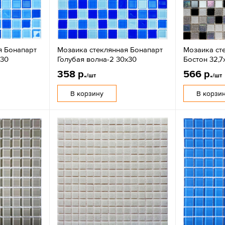
я Бонапарт
Мозаика стеклянная Бонапарт
Мозаика ст
х30
Голубая волна-2 30х30
Бостон 32,7
358 р.
566 р.
/шт
/шт
В корзину
В корзи