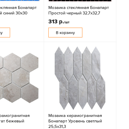
еклянная Бонапарт
Мозаика стеклянная Бонапарт
й синий 30х30
Простой черный 32,7х32,7
313 р.
/шт
ну
В корзину
рамогранитная
Мозаика керамогранитная
гат бежевый
Бонапарт Уровень светлый
25,5х31,3