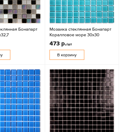
еклянная Бонапарт
Мозаика стеклянная Бонапарт
х32,7
Коралловое море 30х30
473 р.
/шт
ну
В корзину