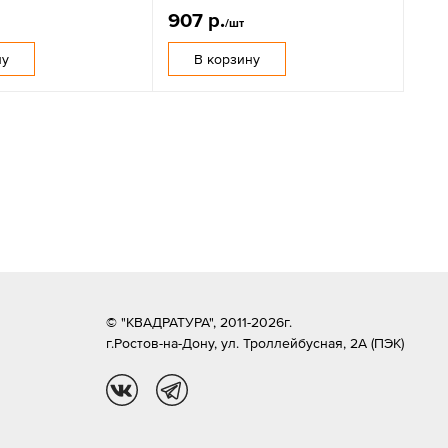
907 р.
/шт
ну
В корзину
© "КВАДРАТУРА", 2011-2026г.
г.Ростов-на-Дону,
ул. Троллейбусная, 2А (ПЭК)
vk
tg