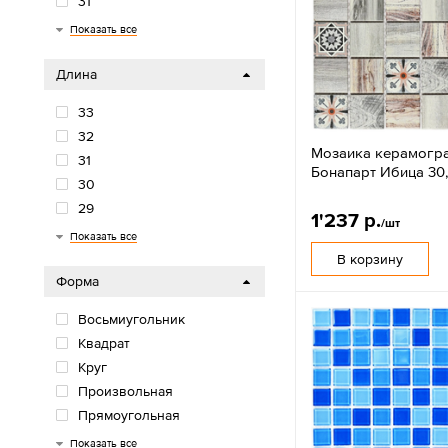
31
32
33
Показать все
Длина
33
32
Мозаика керамогр
31
Бонапарт Ибица 30,
30
29
1'237 р.
/шт
28
27
26
Показать все
В корзину
Форма
Восьмиугольник
Квадрат
Круг
Произвольная
Прямоугольная
Ромб
Шестиугольник
Показать все