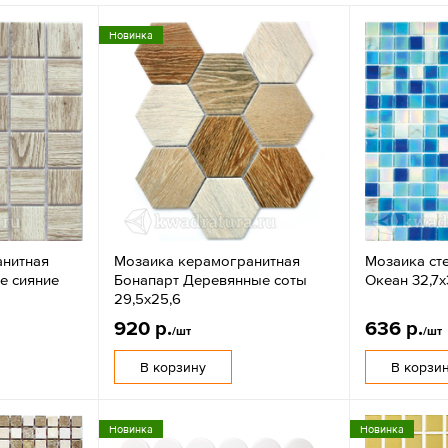
Новинка
анитная
Мозаика керамогранитная
Мозаика ст
е сияние
Бонапарт Деревянные соты
Океан 32,7х
29,5х25,6
920 р.
636 р.
/шт
/шт
В корзину
В корзи
Новинка
Новинка