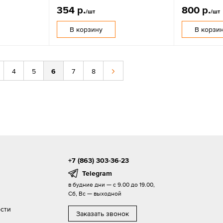
354 р.
800 р.
/шт
/шт
В корзину
В корзи
4
5
6
7
8
+7 (863) 303-36-23
Telegram
в будние дни — с 9.00 до 19.00,
Сб, Вс — выходной
сти
Заказать звонок