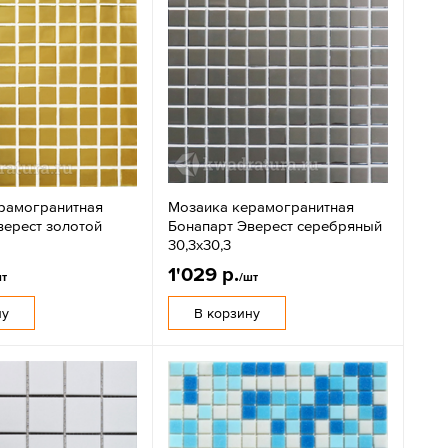
рамогранитная
Мозаика керамогранитная
верест золотой
Бонапарт Эверест серебряный
30,3х30,3
1'029 р.
шт
/шт
ну
В корзину