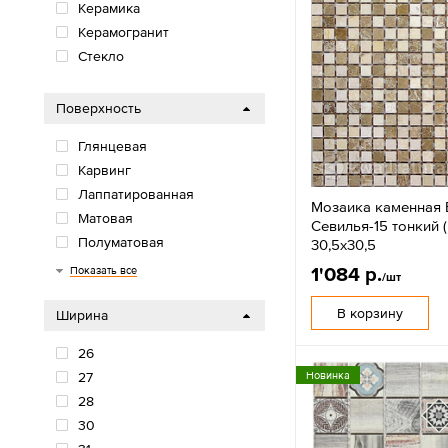
Керамика
Керамогранит
Стекло
Поверхность
Глянцевая
Карвинг
Лаппатированная
Мозаика каменная 
Матовая
Севилья-15 тонкий 
Полуматовая
30,5х30,5
Сахарная
Структурная
1'084 р.
Показать все
/шт
В корзину
Ширина
26
Новинка
27
28
30