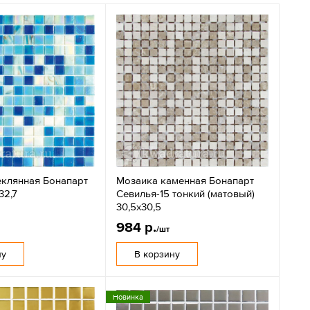
еклянная Бонапарт
Мозаика каменная Бонапарт
32,7
Севилья-15 тонкий (матовый)
30,5х30,5
984 р.
/шт
ну
В корзину
Новинка