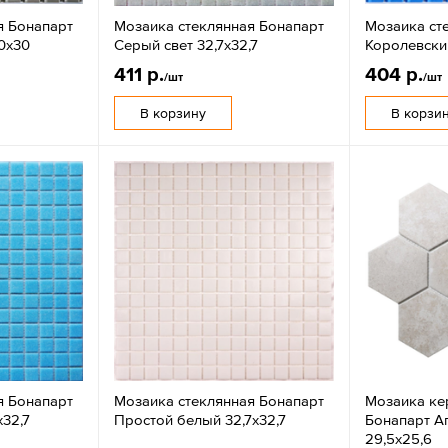
я Бонапарт
Мозаика стеклянная Бонапарт
Мозаика ст
0х30
Серый свет 32,7х32,7
Королевски
411 р.
404 р.
/шт
/шт
В корзину
В корзи
я Бонапарт
Мозаика стеклянная Бонапарт
Мозаика ке
х32,7
Простой белый 32,7х32,7
Бонапарт А
29,5х25,6