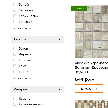
Белый
Новинка
Зеленый
Коричневый
Красный
Многоцветный
Оранжевый/желтый
Розовый/фиолетовый
Серый
Синий/голубой
Черный
Показать все
Рисунок
Бетон
Дерево
Елочка
Мозаика керамогр
Камень
Бонапарт Древесно
Кирпич
30,6х30,6
Моноколор
Мрамор
Обои
Орнамент
Паркет
Терраццо
Травертин
Цветы
Цемент
644 р.
Показать все
/шт
В корзину
Материал
Камень
Камень/стекло