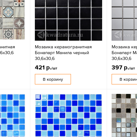
анитная
Мозаика керамогранитная
Мозаика ке
6х30,6
Бонапарт Манила черный
Бонапарт М
30,6х30,6
30,6х30,6
421 р.
397 р.
/шт
/шт
В корзину
В корзи