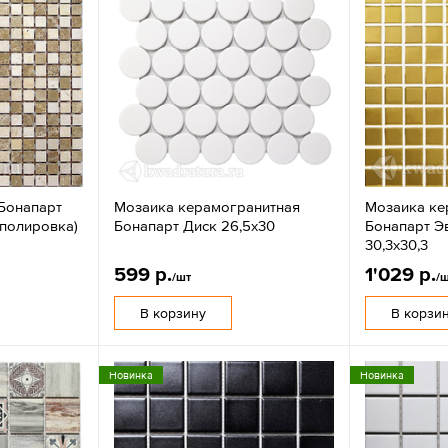
Бонапарт
Мозаика керамогранитная
Мозаика ке
(полировка)
Бонапарт Диск 26,5х30
Бонапарт Э
30,3х30,3
599 р.
1'029 р.
/шт
/
В корзину
В корзи
Новинка
Новинка