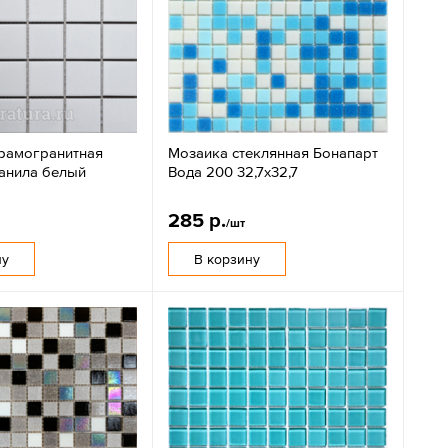
рамогранитная
Мозаика стеклянная Бонапарт
анила белый
Вода 200 32,7х32,7
285 р.
/шт
ну
В корзину