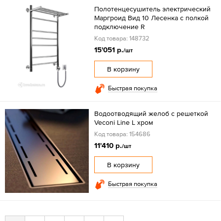
Полотенцесушитель электрический
Маргроид Вид 10 Лесенка с полкой
подключение R
Код товара: 148732
15'051 р.
/шт
В корзину
Быстрая покупка
Водоотводящий желоб с решеткой
Veconi Line L хром
Код товара: 154686
11'410 р.
/шт
В корзину
Быстрая покупка