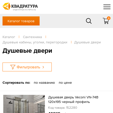
Ростов-на-Дону
Скидки
Контакты
ОТДЕЛОЧНЫЕ МАТЕРИАЛЫ
Доставка и оплата
0
Каталог товаров
+7 (863) 303-36-23
Готовые решения
Акции
в будние дни — с 9.00 до 19.00,
Сб, Вс — выходной
Каталог
|
Сантехника
|
Отзывы
Душевые кабины, уголки, перегородки
|
Душевые двери
ЗАКАЗАТЬ ЗВОНОК
Душевые двери
Вход
/
Регистрация
Фильтровать
Сортировать по:
по названию
по цене
Душевая дверь Veconi VN-74B
120x195 черный профиль
Код товара: 152280