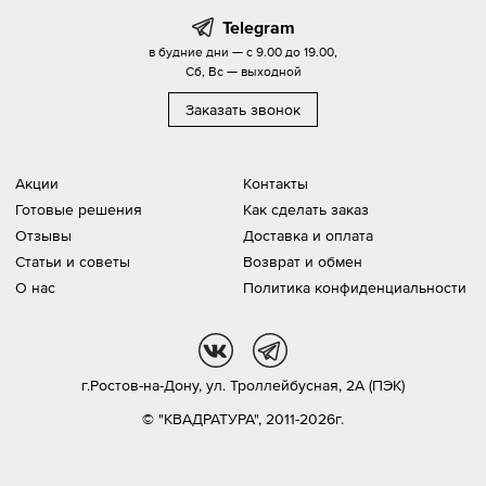
Telegram
в будние дни — с 9.00 до 19.00,
Сб, Вс — выходной
Заказать звонок
Акции
Контакты
Готовые решения
Как сделать заказ
Отзывы
Доставка и оплата
Статьи и советы
Возврат и обмен
О нас
Политика конфиденциальности
vk
tg
г.Ростов-на-Дону,
ул. Троллейбусная, 2А (ПЭК)
© "КВАДРАТУРА", 2011-2026г.