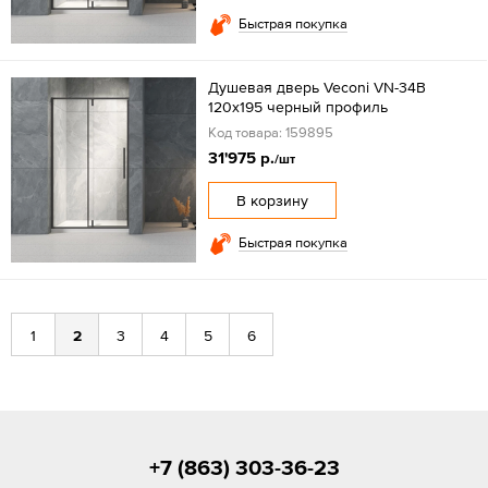
Быстрая покупка
Душевая дверь Veconi VN-34B
120x195 черный профиль
Код товара: 159895
31'975 р.
/шт
В корзину
Быстрая покупка
1
2
3
4
5
6
+7 (863) 303-36-23