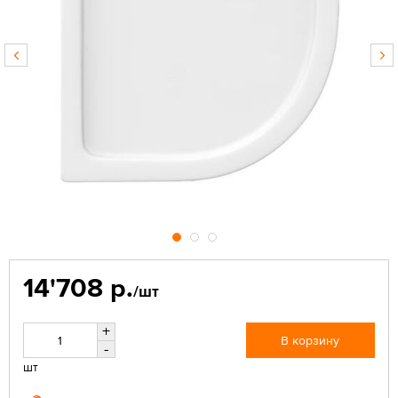
14'708 р.
/шт
+
В корзину
-
шт