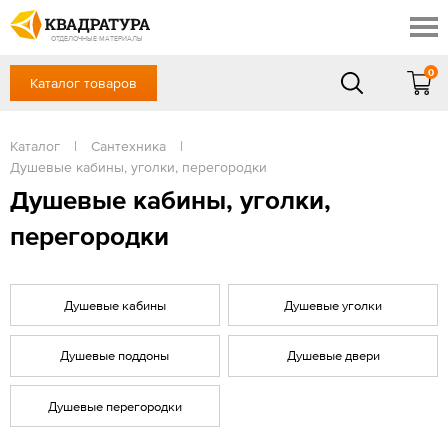
Ростов-на-Дону
Скидки
Контакты
ОТДЕЛОЧНЫЕ МАТЕРИАЛЫ
Доставка и оплата
0
Каталог товаров
+7 (863) 303-36-23
Готовые решения
Акции
в будние дни — с 9.00 до 19.00,
Сб, Вс — выходной
Каталог
|
Сантехника
|
Отзывы
Душевые кабины, уголки, перегородки
ЗАКАЗАТЬ ЗВОНОК
Душевые кабины, уголки,
Вход
/
Регистрация
перегородки
Душевые кабины
Душевые уголки
Душевые поддоны
Душевые двери
Душевые перегородки