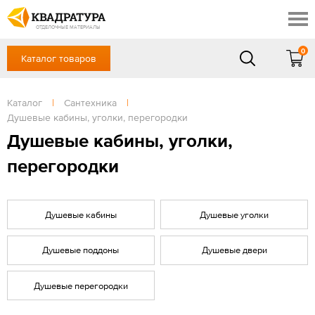
Ростов-на-Дону
Скидки
Контакты
ОТДЕЛОЧНЫЕ МАТЕРИАЛЫ
Доставка и оплата
0
Каталог товаров
+7 (863) 303-36-23
Готовые решения
Акции
в будние дни — с 9.00 до 19.00,
Сб, Вс — выходной
Каталог
|
Сантехника
|
Отзывы
Душевые кабины, уголки, перегородки
ЗАКАЗАТЬ ЗВОНОК
Душевые кабины, уголки,
Вход
/
Регистрация
перегородки
Душевые кабины
Душевые уголки
Душевые поддоны
Душевые двери
Душевые перегородки