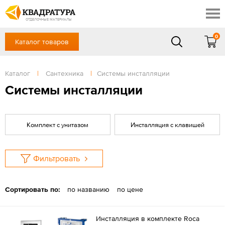
Ростов-на-Дону
Скидки
Контакты
ОТДЕЛОЧНЫЕ МАТЕРИАЛЫ
Доставка и оплата
0
Каталог товаров
+7 (863) 303-36-23
Готовые решения
Акции
в будние дни — с 9.00 до 19.00,
Сб, Вс — выходной
Каталог
|
Сантехника
|
Системы инсталляции
Отзывы
ЗАКАЗАТЬ ЗВОНОК
Системы инсталляции
Вход
/
Регистрация
Комплект с унитазом
Инсталляция с клавишей
Фильтровать
Сортировать по:
по названию
по цене
Инсталляция в комплекте Roca