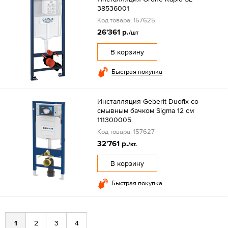
38536001
Код товара: 157625
26'361 р.
/шт
В корзину
Быстрая покупка
Инсталляция Geberit Duofix со
смывным бачком Sigma 12 см
111300005
Код товара: 157627
32'761 р.
/кт.
В корзину
Быстрая покупка
1
2
3
4