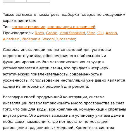
Также вы можете посмотреть подборки товаров по следующим
характеристикам:
Тип:
готовое решение
,
инсталляция с клавишей
;
Производитель:
Roca
,
Grohe
,
Ideal Standard
,
Vitra
,
OLI
,
Azario
,
Alcadrain
,
Idrospania
,
Veconi
,
Grossman
;
Системы инсталляции являются основой для установки
подвесного унитаза, обеспечивая его стабильность и
функционирование. Эта металлическая конструкция
устанавливается внутри стены, что придает интерьеру
эстетическую привлекательность, современность и
ухоженность. Использование инсталляций уже давно является
одним из интересных решений для ремонта.
Благодаря своей продуманной конструкции, система
инсталляции позволяет экономить много пространства за счет
того, что бак для воды, все крепления, коммуникации спрятаны
внутри рамы. Это делает возможным установку унитаза даже в
небольших помещениях, где нет достаточно места для
размещения традиционных моделей. Кроме того, система