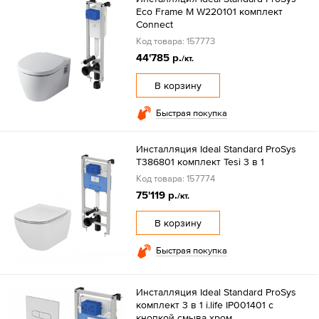
Eco Frame M W220101 комплект
Connect
Код товара: 157773
44'785 р.
/кт.
В корзину
Быстрая покупка
Инсталляция Ideal Standard ProSys
T386801 комплект Tesi 3 в 1
Код товара: 157774
75'119 р.
/кт.
В корзину
Быстрая покупка
Инсталляция Ideal Standard ProSys
комплект 3 в 1 i.life IP001401 с
кнопкой смыва хром