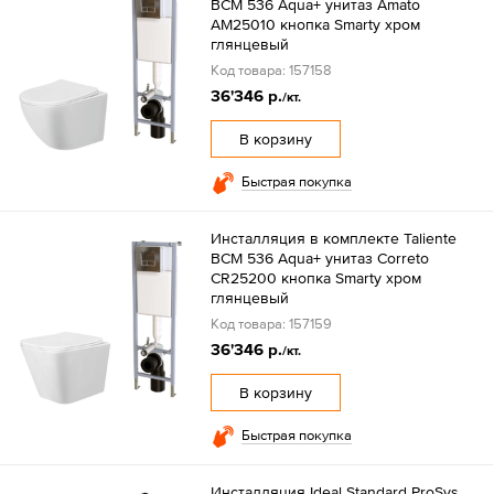
BCM 536 Aqua+ унитаз Amato
AM25010 кнопка Smarty хром
глянцевый
Код товара: 157158
36'346 р.
/кт.
В корзину
Быстрая покупка
Инсталляция в комплекте Taliente
BCM 536 Aqua+ унитаз Correto
CR25200 кнопка Smarty хром
глянцевый
Код товара: 157159
36'346 р.
/кт.
В корзину
Быстрая покупка
Инсталляция Ideal Standard ProSys