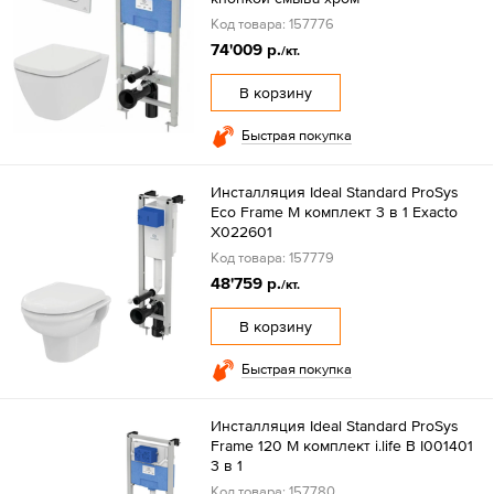
Код товара: 157776
74'009 р.
/кт.
В корзину
Быстрая покупка
Инсталляция Ideal Standard ProSys
Eco Frame M комплект 3 в 1 Exacto
X022601
Код товара: 157779
48'759 р.
/кт.
В корзину
Быстрая покупка
Инсталляция Ideal Standard ProSys
Frame 120 M комплект i.life B I001401
3 в 1
Код товара: 157780