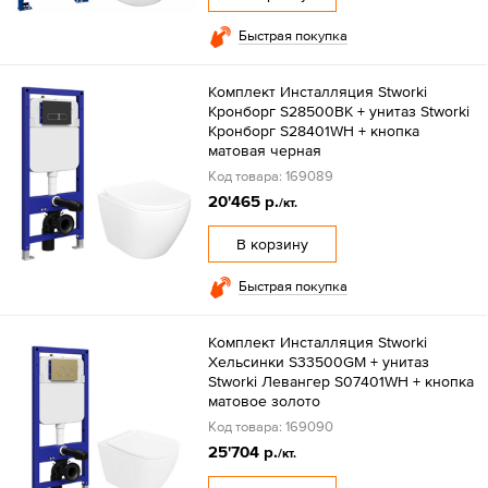
Быстрая покупка
Комплект Инсталляция Stworki
Кронборг S28500BK + унитаз Stworki
Кронборг S28401WH + кнопка
матовая черная
Код товара: 169089
20'465 р.
/кт.
В корзину
Быстрая покупка
Комплект Инсталляция Stworki
Хельсинки S33500GM + унитаз
Stworki Левангер S07401WH + кнопка
матовое золото
Код товара: 169090
25'704 р.
/кт.