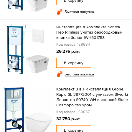
В корзину
Быстрая покупка
Инсталляция в комплекте Santek
Нео Rimless унитаз безободковый
кнопка белая 1WH501758
Код товара: 158684
26'276 р.
/кт.
В корзину
Быстрая покупка
Комплект 3 в 1 Инсталляция Grohe
Rapid SL 38772001 с унитазом Stworki
Левангер S07401WH и кнопкой Skate
Cosmopolitan хром
Код товара: 169087
32'750 р.
/кт.
В корзину