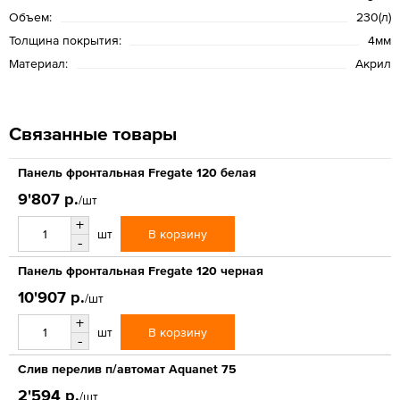
Объем:
230(л)
Толщина покрытия:
4мм
Материал:
Акрил
Связанные товары
Панель фронтальная Fregate 120 белая
9'807 р.
/шт
+
В корзину
шт
-
Панель фронтальная Fregate 120 черная
10'907 р.
/шт
+
В корзину
шт
-
Слив перелив п/автомат Aquanet 75
2'594 р.
/шт